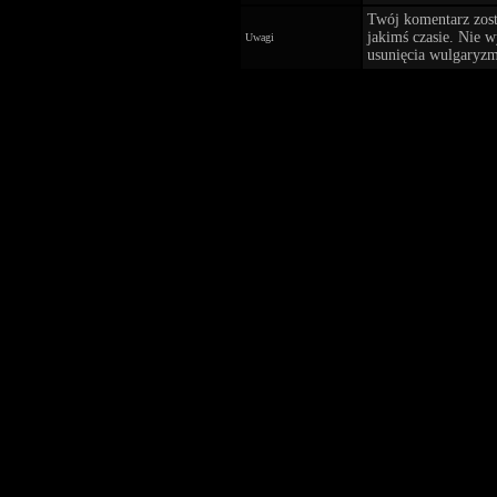
Twój komentarz zost
jakimś czasie. Nie 
Uwagi
usunięcia wulgaryzm