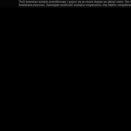
Twój komentarz zostanie zweryfikowany i pojawi się na stronie dopiero po jakimś czasie. Nie 
komentarza ponownie. Zastrzegam możliwość usunięcia wulgaryzmów oraz błędów ortograficzn