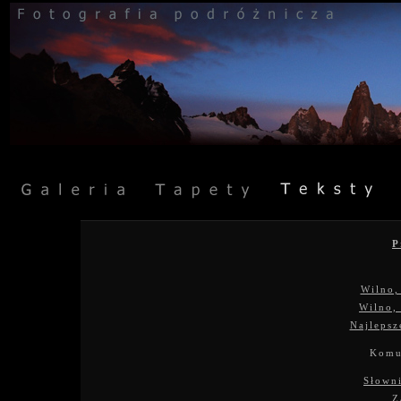
P
Wilno,
Wilno, 
Najlepsz
Komu
Słowni
Z