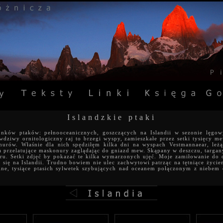
Islandzkie ptaki
tunków ptaków: pełnooceanicznych, goszczących na Islandii w sezonie lęgo
dziwy ornitologiczny raj to brzegi wyspy, zamieszkałe przez setki tysięcy me
urów. Właśnie dla nich spędziłęm kilka dni na wyspach Vestmannaear, leż
na przelatujące maskonury zaglądając do gniazd mew. Skąpany w deszczu, targa
ru. Setki zdjęć by pokazać te kilka wymarzonych ujęć. Moje zamiłowanie do or
o się na Islandii. Trudno bowiem nie ulec zachwytowi patrząc na tętniące życi
alne, tysiące ptasich sylwetek szybujących nad oceanem połączonym z niebem