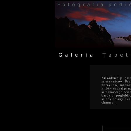
Kilkadziesiąt ga
mieszkańców. Praw
nurzyków, maskon
klifów czekając 
sztormowego wiat
bardziej pogłębił
ściany sciany sk
chmurą...