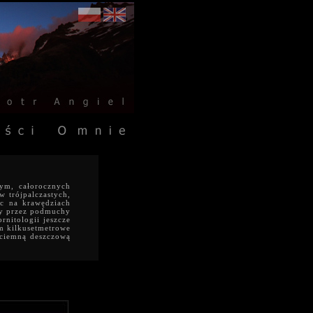
wym, całorocznych
w trójpalczastych,
ąc na krawędziach
ny przez podmuchy
nitologii jeszcze
em kilkusetmetrowe
 ciemną deszczową